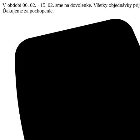
Preskočiť
V období 06. 02. - 15. 02. sme na dovolenke. Všetky objednávky prij
na
Ďakujeme za pochopenie.
obsah