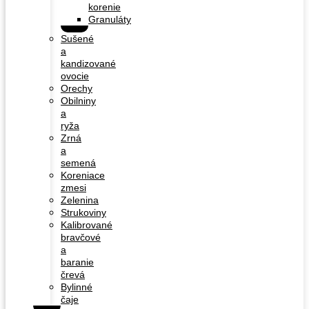
korenie
Granuláty
Sušené
a
kandizované
ovocie
Orechy
Obilniny
a
ryža
Zrná
a
semená
Koreniace
zmesi
Zelenina
Strukoviny
Kalibrované
bravčové
a
baranie
črevá
Bylinné
čaje