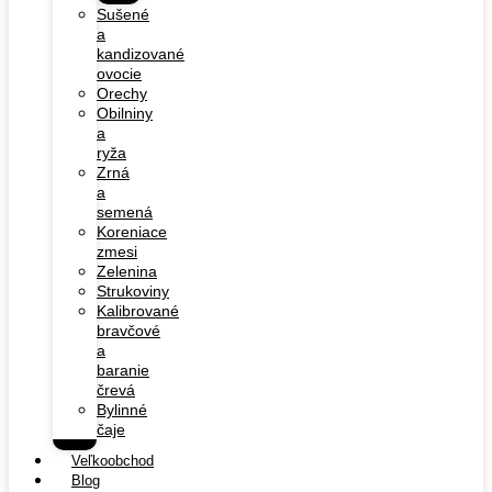
Sušené
a
kandizované
ovocie
Orechy
Obilniny
a
ryža
Zrná
a
semená
Koreniace
zmesi
Zelenina
Strukoviny
Kalibrované
bravčové
a
baranie
črevá
Bylinné
čaje
Veľkoobchod
Blog