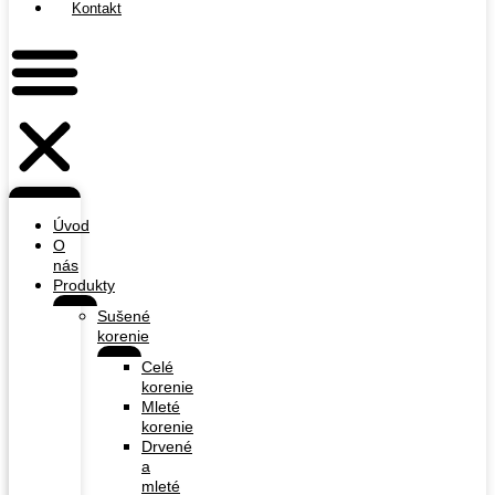
Kontakt
Úvod
O
nás
Produkty
Sušené
korenie
Celé
korenie
Mleté
korenie
Drvené
a
mleté