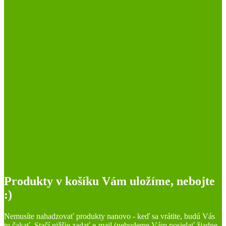
Produkty v košíku Vám uložíme, nebojte
:)
Nemusíte nahadzovať produkty nanovo - keď sa vrátite, budú Vás
tu čakať. Stačí nižšie zadať e-mail (nebudeme Vám posielať žiadne