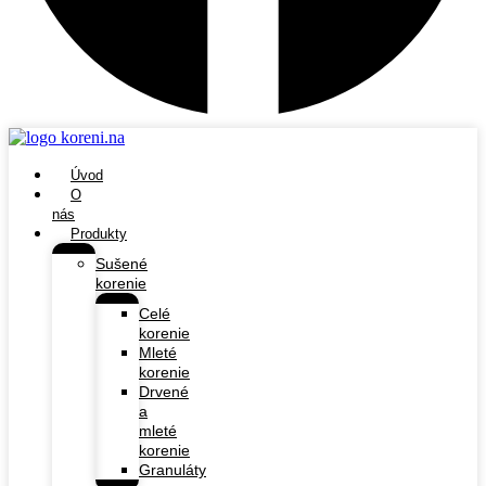
Úvod
O
nás
Produkty
Sušené
korenie
Celé
korenie
Mleté
korenie
Drvené
a
mleté
korenie
Granuláty