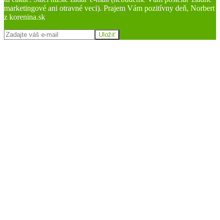
marketingové ani otravné veci). Prajem Vám pozitívny deň, Norbert
z korenina.sk
Uložiť