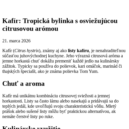
Kafír: Tropická bylinka s osviežujúcou
citrusovou arómou
21. marca 2026
Kafír (
Citrus hystrix
), známy aj ako
listy kafíru
, je nenahraditeľnou
súčasťou juhovýchodnej kuchyne. Jeho výrazná citrusová aróma a
jemne horkastá chuť dokážu premeniť každé jedlo na kulinársky
zážitok. Typicky sa používa do polievok, kari omáčok, marinád či
thajských špecialít, ako je známa polievka Tom Yum.
Chuť a aroma
Kafír má unikátnu kombináciu citrusovej sviežosti a jemnej
horkastosti. Listy sa často lámu alebo nasekajú a pridávajú sa do
teplých jedál, kde uvoľňujú svoju charakteristickú vôňu. Mletý
prášok alebo sušené listy môžu byť praktickou alternatívou, ak
nemáte čerstvé listy po ruke.
Kulinárske využitie