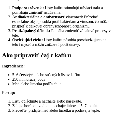
Podpora trávenia:
Listy kafíru stimulujú tráviaci trakt a
pomáhajú zmierniť nadúvanie.
Antibakteriálne a antivírusové vlastnosti:
Prírodné
esenciálne oleje pôsobia proti baktériám a vírusom, čo môže
prispieť k celkovej obranyschopnosti organizmu.
Protizápalový účinok:
Pomáha zmierniť zápalové procesy v
tele.
Osviežujúci efekt:
Listy kafíru pôsobia povzbudzujúco na
telo i myseľ a môžu znižovať pocit únavy.
Ako pripraviť čaj z kafíru
Ingrediencie:
5–6 čerstvých alebo sušených listov kafíru
250 ml horúcej vody
Med alebo limetka podľa chuti
Postup:
Listy opláchnite a natrhajte alebo nasekajte.
Zalejte horúcou vodou a nechajte lúhovať 5–7 minút.
Preceďte, pridajte med alebo limetku a podávajte teplé.