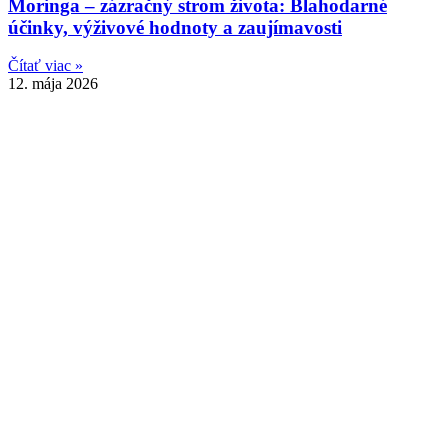
Moringa – zázračný strom života: Blahodarné
účinky, výživové hodnoty a zaujímavosti
Čítať viac »
12. mája 2026