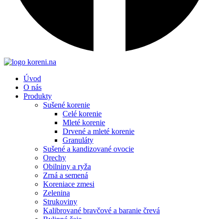
Úvod
O nás
Produkty
Sušené korenie
Celé korenie
Mleté korenie
Drvené a mleté korenie
Granuláty
Sušené a kandizované ovocie
Orechy
Obilniny a ryža
Zrná a semená
Koreniace zmesi
Zelenina
Strukoviny
Kalibrované bravčové a baranie črevá