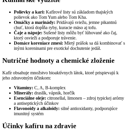
Polievky a kari:
Kafírové listy sú základom thajských
polievok ako Tom Yum alebo Tom Kha.
Omáčky a marinády:
Pridávajú sviežu, jemne pikantnú
chuť, ktorá dopĺňa ryby, kuracie mäso aj tofu.
Čaje a nápoje:
Sušené listy môžu byť lúhované ako čaj,
ktorý osvieži a podporuje trávenie.
Domáce koreniace zmesi:
Mletý prášok sa dá kombinovať s
inými koreninami pre exotické dochutenie jedál.
Nutričné hodnoty a chemické zloženie
Kafír obsahuje množstvo bioaktívnych látok, ktoré prispievajú k
jeho zdravotným účinkom:
Vitamíny:
C, A, B-komplex
Minerály:
draslík, vápnik, horčík
Esenciálne oleje:
citronellal, limonen – zdroj typickej arómy
a antiseptických účinkov
Flavonoidy a alkaloidy:
silné antioxidanty, podporujúce
imunitný systém
Účinky kafíru na zdravie