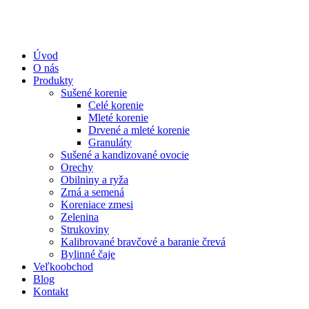
Úvod
O nás
Produkty
Sušené korenie
Celé korenie
Mleté korenie
Drvené a mleté korenie
Granuláty
Sušené a kandizované ovocie
Orechy
Obilniny a ryža
Zrná a semená
Koreniace zmesi
Zelenina
Strukoviny
Kalibrované bravčové a baranie črevá
Bylinné čaje
Veľkoobchod
Blog
Kontakt