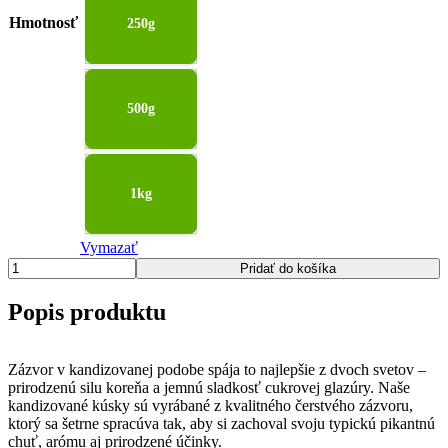
Hmotnosť
250g
500g
1kg
Vymazať
množstvo
Pridať do košíka
Zázvor
sušený
Popis produktu
kandizovaný
–
energia,
Zázvor v kandizovanej podobe spája to najlepšie z dvoch svetov –
chuť
prirodzenú silu koreňa a jemnú sladkosť cukrovej glazúry. Naše
a
kandizované kúsky sú vyrábané z kvalitného čerstvého zázvoru,
teplo
ktorý sa šetrne spracúva tak, aby si zachoval svoju typickú pikantnú
v
chuť, arómu aj prirodzené účinky.
jednej