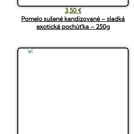
Pôvodná
Aktuálna
3,50
€
cena
cena
Pomelo sušené kandizované – sladká
bola:
je:
exotická pochúťka – 250g
4,40 €.
3,50 €.