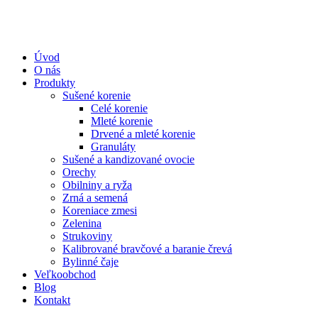
Úvod
O nás
Produkty
Sušené korenie
Celé korenie
Mleté korenie
Drvené a mleté korenie
Granuláty
Sušené a kandizované ovocie
Orechy
Obilniny a ryža
Zrná a semená
Koreniace zmesi
Zelenina
Strukoviny
Kalibrované bravčové a baranie črevá
Bylinné čaje
Veľkoobchod
Blog
Kontakt