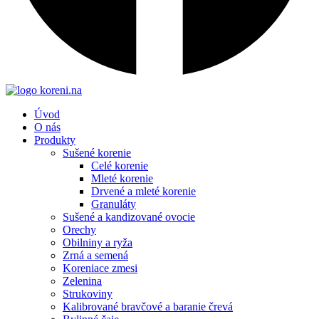
Úvod
O nás
Produkty
Sušené korenie
Celé korenie
Mleté korenie
Drvené a mleté korenie
Granuláty
Sušené a kandizované ovocie
Orechy
Obilniny a ryža
Zrná a semená
Koreniace zmesi
Zelenina
Strukoviny
Kalibrované bravčové a baranie črevá