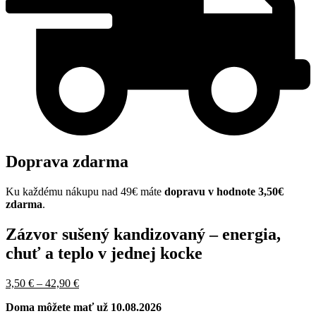
Doprava zdarma
Ku každému nákupu nad 49€ máte
dopravu v hodnote 3,50€
zdarma
.
Zázvor sušený kandizovaný – energia,
chuť a teplo v jednej kocke
Pôvodná
Price
Aktuálna
3,50
€
–
42,90
€
cena
range:
cena
Doma môžete mať už 10.08.2026
bola:
3,50 €
je: