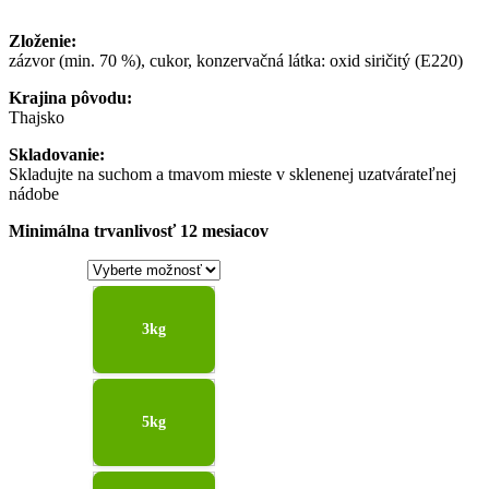
4,60 €
through
3,50 €
–
42,90 €
–
Zloženie:
44,00 €Price
42,90 €Price
zázvor (min. 70 %), cukor, konzervačná látka: oxid siričitý (E220)
range:
range:
4,60 €
3,50 €
Krajina pôvodu:
through
through
Thajsko
44,00 €.
42,90 €.
Skladovanie:
Skladujte na suchom a tmavom mieste v sklenenej uzatvárateľnej
nádobe
Minimálna trvanlivosť 12 mesiacov
3kg
5kg