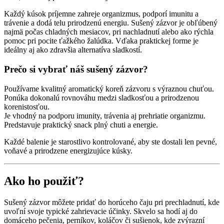
kocke
Každý kúsok príjemne zahreje organizmus, podporí imunitu a
trávenie a dodá telu prirodzenú energiu. Sušený zázvor je obľúbený
najmä počas chladných mesiacov, pri nachladnutí alebo ako rýchla
pomoc pri pocite ťažkého žalúdka. Vďaka praktickej forme je
ideálny aj ako zdravšia alternatíva sladkostí.
Prečo si vybrať náš sušený zázvor?
Používame kvalitný aromatický koreň zázvoru s výraznou chuťou.
Ponúka dokonalú rovnováhu medzi sladkosťou a prirodzenou
korenistosťou.
Je vhodný na podporu imunity, trávenia aj prehriatie organizmu.
Predstavuje praktický snack plný chuti a energie.
Každé balenie je starostlivo kontrolované, aby ste dostali len pevné,
voňavé a prirodzene energizujúce kúsky.
Ako ho použiť?
Sušený zázvor môžete pridať do horúceho čaju pri prechladnutí, kde
uvoľní svoje typické zahrievacie účinky. Skvelo sa hodí aj do
domáceho pečenia, perníkov, koláčov či sušienok, kde zvýrazní