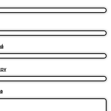
ná
tov
na