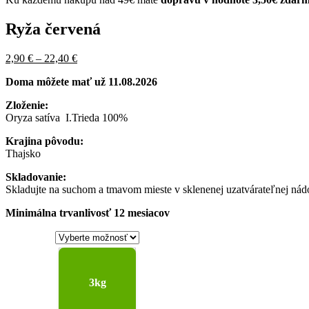
Ryža červená
Pôvodná
Price
Aktuálna
2,90
€
–
22,40
€
cena
range:
cena
Doma môžete mať už 11.08.2026
bola:
2,90 €
je:
3,50 €
through
2,90 €
Zloženie:
–
22,40 €
–
Oryza satíva I.Trieda 100%
25,50 €Price
22,40 €Price
range:
range:
Krajina pôvodu:
3,50 €
2,90 €
Thajsko
through
through
25,50 €.
22,40 €.
Skladovanie:
Skladujte na suchom a tmavom mieste v sklenenej uzatvárateľnej nád
Minimálna trvanlivosť 12 mesiacov
3kg