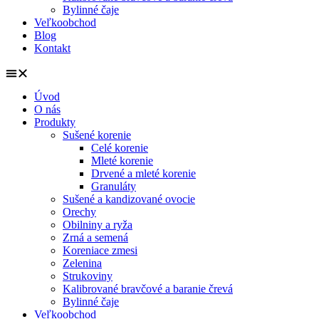
Bylinné čaje
Veľkoobchod
Blog
Kontakt
Úvod
O nás
Produkty
Sušené korenie
Celé korenie
Mleté korenie
Drvené a mleté korenie
Granuláty
Sušené a kandizované ovocie
Orechy
Obilniny a ryža
Zrná a semená
Koreniace zmesi
Zelenina
Strukoviny
Kalibrované bravčové a baranie črevá
Bylinné čaje
Veľkoobchod