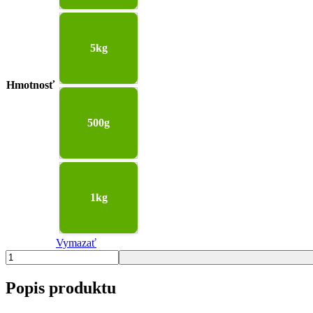
5kg
Hmotnosť
500g
1kg
Vymazať
množstvo
Ryža
červená
Popis produktu