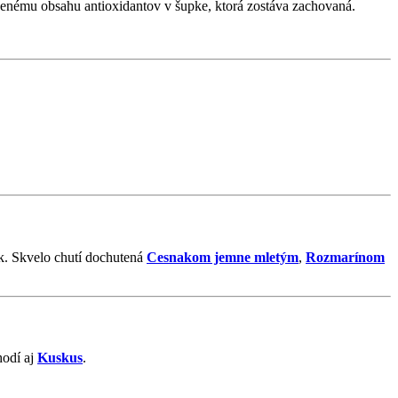
dzenému obsahu antioxidantov v šupke, ktorá zostáva zachovaná.
k. Skvelo chutí dochutená
Cesnakom jemne mletým
,
Rozmarínom
hodí aj
Kuskus
.