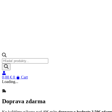
Products
search
0,00
€
0
Cart
Loading...
Doprava zdarma
Ku každému nákupu nad 49€ máte
dopravu v hodnote 3,50€ zdar