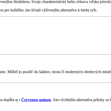
vnejšou štruktúrou. Svoju charakteristickú farbu získava vďaka priro
u pre každého, kto hľadá výživnejšiu alternatívu k bielej ryži.
ine. Môžeš ju použiť do šalátov, rizota či moderných obedových misie
sa dopĺňa aj s
Červenou quinou
. Ako rýchlejšia alternatíva prílohy sa 