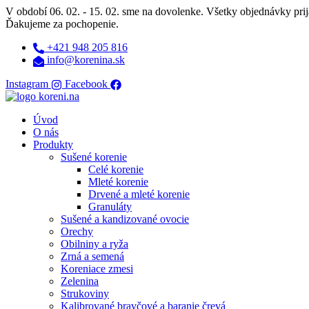
Preskočiť
V období 06. 02. - 15. 02. sme na dovolenke. Všetky objednávky prij
na
Ďakujeme za pochopenie.
obsah
+421 948 205 816
info@korenina.sk
Instagram
Facebook
Úvod
O nás
Produkty
Sušené korenie
Celé korenie
Mleté korenie
Drvené a mleté korenie
Granuláty
Sušené a kandizované ovocie
Orechy
Obilniny a ryža
Zrná a semená
Koreniace zmesi
Zelenina
Strukoviny
Kalibrované bravčové a baranie črevá