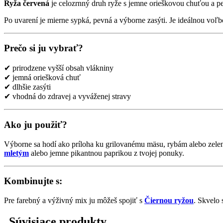
Ryža červená
je celozrnný druh ryže s jemne orieškovou chuťou a pe
Po uvarení je mierne sypká, pevná a výborne zasýti. Je ideálnou voľbo
Prečo si ju vybrať?
✔ prirodzene vyšší obsah vlákniny
✔ jemná oriešková chuť
✔ dlhšie zasýti
✔ vhodná do zdravej a vyváženej stravy
Ako ju použiť?
Výborne sa hodí ako príloha ku grilovanému mäsu, rybám alebo zelen
mletým
alebo jemne pikantnou paprikou z tvojej ponuky.
Kombinujte s:
Pre farebný a výživný mix ju môžeš spojiť s
Čiernou ryžou
. Skvelo 
Súvisiace produkty