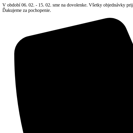
Preskočiť
V období 06. 02. - 15. 02. sme na dovolenke. Všetky objednávky prij
na
Ďakujeme za pochopenie.
obsah