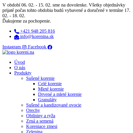
Preskočiť
V období 06. 02. - 15. 02. sme na dovolenke. Všetky objednávky
na
prijaté počas tohto obdobia budú vybavené a doručené v termíne 17.
obsah
02. - 18. 02.
Ďakujeme za pochopenie.
+421 948 205 816
info@korenina.sk
Instagram
Facebook
Úvod
O nás
Produkty
Sušené korenie
Celé korenie
Mleté korenie
Drvené a mleté korenie
Granuláty
Sušené a kandizované ovocie
Orechy
Obilniny a ryža
Zrná a semená
Koreniace zmesi
Zelenina