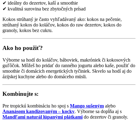
✔ ideálny do dezertov, kaší a smoothie
✔ kvalitná surovina bez zbytočných prísad
Kokos strúhaný je často vyhľadávaný ako: kokos na pečenie,
strúhaný kokos do koláčov, kokos do raw dezertov, kokos do
granoly, kokos bez cukru.
Ako ho použiť?
Výborne sa hodí do koláčov, báboviek, makróniek či kokosových
guľôčok. Môžeš ho pridať do ranného jogurtu alebo kaše, použiť do
smoothie či domácich energetických tyčiniek. Skvelo sa hodí aj do
ázijskej kuchyne alebo do domáceho müsli.
Kombinujte s:
Pre tropickú kombináciu ho spoj s
Mango sušeným
alebo
Ananásom kandizovaným – kocky
. Výborne sa dopĺňa aj s
Mandľami naturál lúpanými plátkami
do dezertov či granoly.