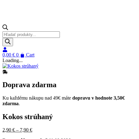
Products
search
0,00
€
0
Cart
Loading...
Doprava zdarma
Ku každému nákupu nad 49€ máte
dopravu v hodnote 3,50€
zdarma
.
Kokos strúhaný
Pôvodná
Price
Aktuálna
2,90
€
–
7,90
€
cena
range:
cena