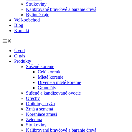
Strukoviny
Kalibrované bravčové a baranie črevá
Bylinné čaje
Veľkoobchod
Blog
Kontakt
Úvod
O nás
Produkty
Sušené korenie
Celé korenie
Mleté korenie
Drvené a mleté korenie
Granuláty
Sušené a kandizované ovocie
Orechy
Obilniny a ryža
Zrná a semená
Koreniace zmesi
Zelenina
Strukoviny
Kalibrované bravčové a baranie črevá