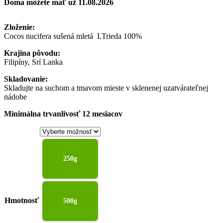
Doma môžete mať už 11.08.2026
bola:
2,90 €
je:
4,00 €
through
2,90 €
–
7,90 €
–
Zloženie:
9,00 €Price
7,90 €Price
Cocos nucifera sušená mletá I.Trieda 100%
range:
range:
4,00 €
2,90 €
Krajina pôvodu:
through
through
Filipíny, Srí Lanka
9,00 €.
7,90 €.
Skladovanie:
Skladujte na suchom a tmavom mieste v sklenenej uzatvárateľnej
nádobe
Minimálna trvanlivosť 12 mesiacov
250g
Hmotnosť
500g