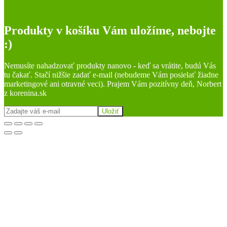
Produkty v košíku Vám uložíme, nebojte
:)
Nemusíte nahadzovať produkty nanovo - keď sa vrátite, budú Vás
tu čakať. Stačí nižšie zadať e-mail (nebudeme Vám posielať žiadne
marketingové ani otravné veci). Prajem Vám pozitívny deň, Norbert
z korenina.sk
Uložiť