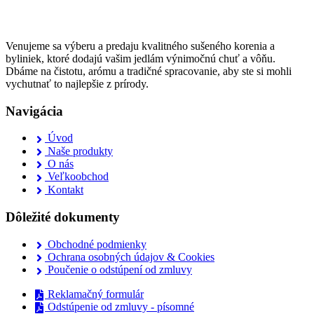
Venujeme sa výberu a predaju kvalitného sušeného korenia a
byliniek, ktoré dodajú vašim jedlám výnimočnú chuť a vôňu.
Dbáme na čistotu, arómu a tradičné spracovanie, aby ste si mohli
vychutnať to najlepšie z prírody.
Navigácia
Úvod
Naše produkty
O nás
Veľkoobchod
Kontakt
Dôležité dokumenty
Obchodné podmienky
Ochrana osobných údajov & Cookies
Poučenie o odstúpení od zmluvy
Reklamačný formulár
Odstúpenie od zmluvy - písomné