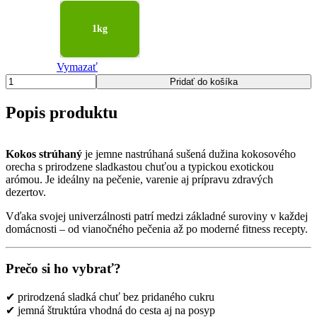
1kg
Vymazať
množstvo
Pridať do košíka
Kokos
strúhaný
Popis produktu
Kokos strúhaný
je jemne nastrúhaná sušená dužina kokosového
orecha s prirodzene sladkastou chuťou a typickou exotickou
arómou. Je ideálny na pečenie, varenie aj prípravu zdravých
dezertov.
Vďaka svojej univerzálnosti patrí medzi základné suroviny v každej
domácnosti – od vianočného pečenia až po moderné fitness recepty.
Prečo si ho vybrať?
✔ prirodzená sladká chuť bez pridaného cukru
✔ jemná štruktúra vhodná do cesta aj na posyp