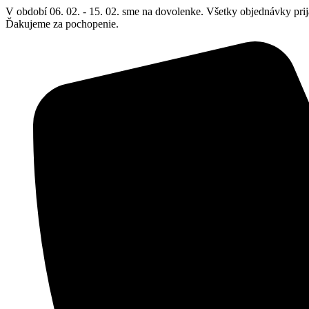
Preskočiť
V období 06. 02. - 15. 02. sme na dovolenke. Všetky objednávky prij
na
Ďakujeme za pochopenie.
obsah