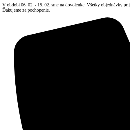
Preskočiť
V období 06. 02. - 15. 02. sme na dovolenke. Všetky objednávky prij
na
Ďakujeme za pochopenie.
obsah