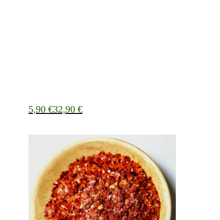
5,90
€
32,90
€