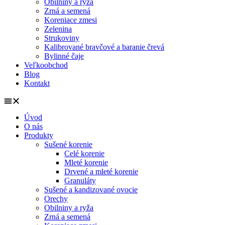
Obilniny a ryža
Zrná a semená
Koreniace zmesi
Zelenina
Strukoviny
Kalibrované bravčové a baranie črevá
Bylinné čaje
Veľkoobchod
Blog
Kontakt
Úvod
O nás
Produkty
Sušené korenie
Celé korenie
Mleté korenie
Drvené a mleté korenie
Granuláty
Sušené a kandizované ovocie
Orechy
Obilniny a ryža
Zrná a semená