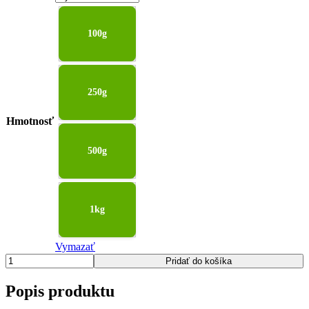
100g
250g
Hmotnosť
500g
1kg
Vymazať
množstvo
Pridať do košíka
Červené
korenie
Popis produktu
celé