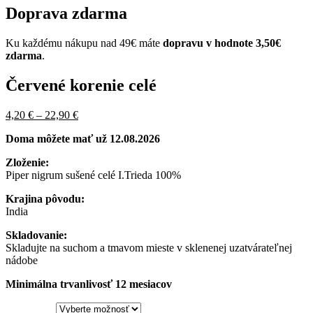
Doprava zdarma
Ku každému nákupu nad 49€ máte
dopravu v hodnote 3,50€
zdarma
.
Červené korenie celé
Pôvodná
Price
Aktuálna
4,20
€
–
22,90
€
cena
range:
cena
Doma môžete mať už 12.08.2026
bola:
4,20 €
je:
5,50 €
through
4,20 €
Zloženie:
–
22,90 €
–
Piper nigrum sušené celé I.Trieda 100%
24,00 €Price
22,90 €Price
range:
range:
Krajina pôvodu:
5,50 €
4,20 €
India
through
through
24,00 €.
22,90 €.
Skladovanie:
Skladujte na suchom a tmavom mieste v sklenenej uzatvárateľnej
nádobe
Minimálna trvanlivosť 12 mesiacov