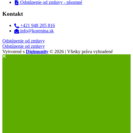
Odstúpenie od zmluvy - písomné
Kontakt
+421 948 205 816
info@korenina.sk
Odstúpenie od zmluvy
Odstúpenie od zmluvy
Vytvorené s
Digimunity
© 2026 | Všetky práva vyhradené