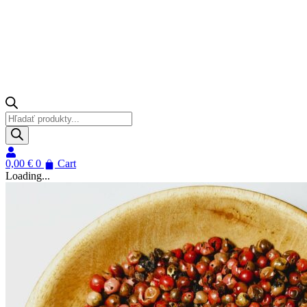
Products
search
0,00
€
0
Cart
Loading...