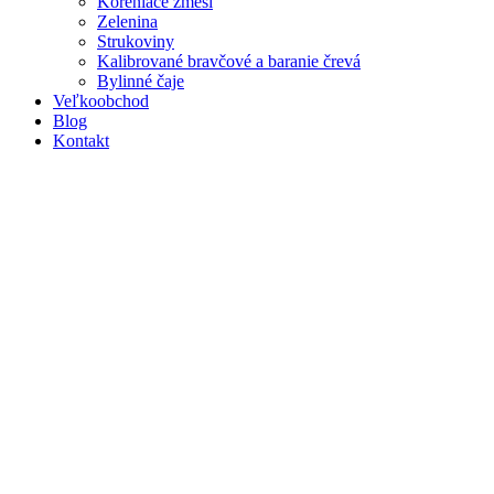
Koreniace zmesi
Zelenina
Strukoviny
Kalibrované bravčové a baranie črevá
Bylinné čaje
Veľkoobchod
Blog
Kontakt