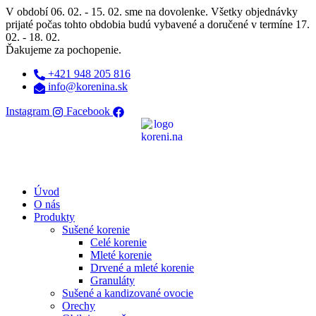
Preskočiť
V období 06. 02. - 15. 02. sme na dovolenke. Všetky objednávky
na
prijaté počas tohto obdobia budú vybavené a doručené v termíne 17.
obsah
02. - 18. 02.
Ďakujeme za pochopenie.
+421 948 205 816
info@korenina.sk
Instagram
Facebook
Úvod
O nás
Produkty
Sušené korenie
Celé korenie
Mleté korenie
Drvené a mleté korenie
Granuláty
Sušené a kandizované ovocie
Orechy