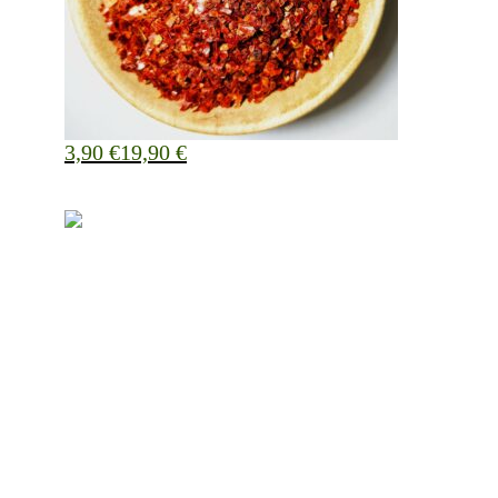
3,90
€
19,90
€