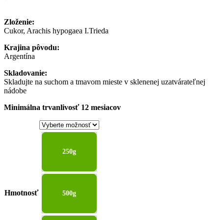
through
9,90 €
Zloženie:
Cukor, Arachis hypogaea I.Trieda
Krajina pôvodu:
Argentína
Skladovanie:
Skladujte na suchom a tmavom mieste v sklenenej uzatvárateľnej
nádobe
Minimálna trvanlivosť 12 mesiacov
250g
Hmotnosť
500g