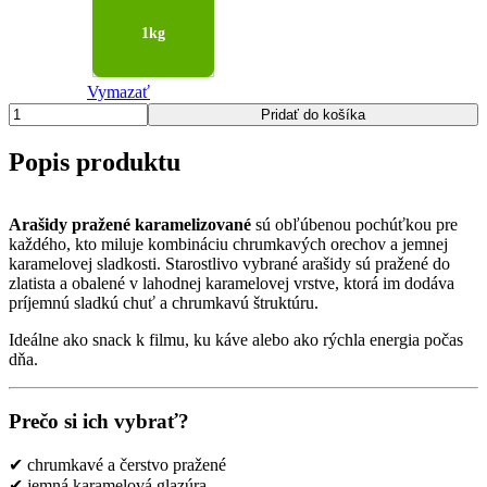
1kg
Vymazať
množstvo
Pridať do košíka
Arašidy
pražené
Popis produktu
karamelizované
Arašidy pražené karamelizované
sú obľúbenou pochúťkou pre
každého, kto miluje kombináciu chrumkavých orechov a jemnej
karamelovej sladkosti. Starostlivo vybrané arašidy sú pražené do
zlatista a obalené v lahodnej karamelovej vrstve, ktorá im dodáva
príjemnú sladkú chuť a chrumkavú štruktúru.
Ideálne ako snack k filmu, ku káve alebo ako rýchla energia počas
dňa.
Prečo si ich vybrať?
✔ chrumkavé a čerstvo pražené
✔ jemná karamelová glazúra