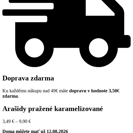
Doprava zdarma
Ku každému nákupu nad 49€ máte
dopravu v hodnote 3,50€
zdarma
.
Arašidy pražené karamelizované
Price
3,49
€
–
9,90
€
range:
Doma môžete mať už 12.08.2026
3,49 €