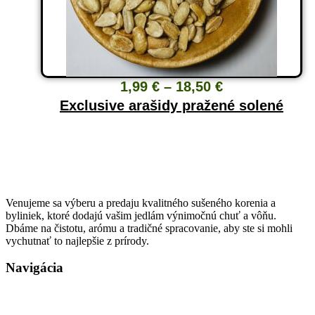
Price
1,99
€
–
18,50
€
range:
Exclusive arašidy pražené solené
1,99 €
through
18,50 €
Venujeme sa výberu a predaju kvalitného sušeného korenia a
byliniek, ktoré dodajú vašim jedlám výnimočnú chuť a vôňu.
Dbáme na čistotu, arómu a tradičné spracovanie, aby ste si mohli
vychutnať to najlepšie z prírody.
Navigácia