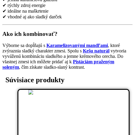
✔ rýchly zdroj energie
✔ ideálne na maškrtenie
✔ vhodné aj ako sladký darček
Ako ich kombinovať?
Výborne sa dopĺňajú s
Karamelizovanými mandľami
, ktoré
zvýraznia sladký charakter zmesi. Spolu s
Kešu naturál
vytvoria
vyváženú kombináciu sladkého a jemne krémového orecha. Do
vlastnej zmesi ich môžete pridať aj k
Pistáciám praženým
soleným
, čím získate sladko-slaný kontrast.
Súvisiace produkty