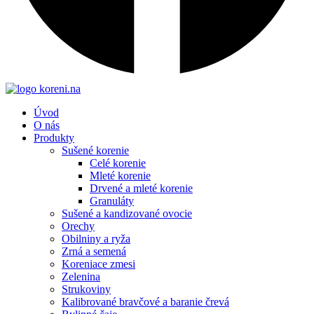
Úvod
O nás
Produkty
Sušené korenie
Celé korenie
Mleté korenie
Drvené a mleté korenie
Granuláty
Sušené a kandizované ovocie
Orechy
Obilniny a ryža
Zrná a semená
Koreniace zmesi
Zelenina
Strukoviny
Kalibrované bravčové a baranie črevá