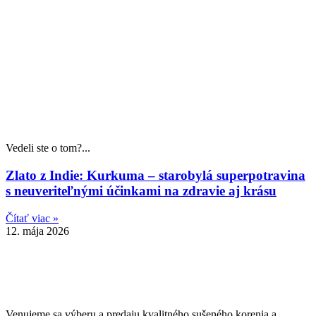
Vedeli ste o tom?...
Zlato z Indie: Kurkuma – starobylá superpotravina
s neuveriteľnými účinkami na zdravie aj krásu
Čítať viac »
12. mája 2026
Venujeme sa výberu a predaju kvalitného sušeného korenia a