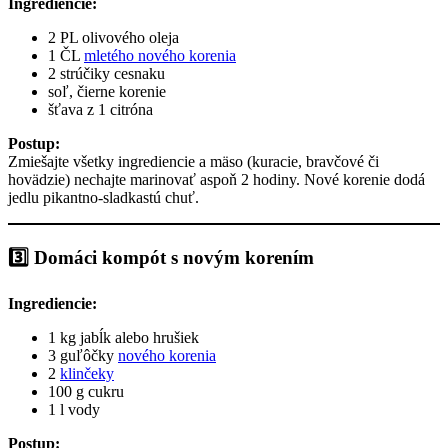
Ingrediencie:
2 PL olivového oleja
1 ČL
mletého nového korenia
2 strúčiky cesnaku
soľ, čierne korenie
šťava z 1 citróna
Postup:
Zmiešajte všetky ingrediencie a mäso (kuracie, bravčové či
hovädzie) nechajte marinovať aspoň 2 hodiny. Nové korenie dodá
jedlu pikantno-sladkastú chuť.
3️⃣ Domáci kompót s novým korením
Ingrediencie:
1 kg jabĺk alebo hrušiek
3 guľôčky
nového korenia
2
klinčeky
100 g cukru
1 l vody
Postup: