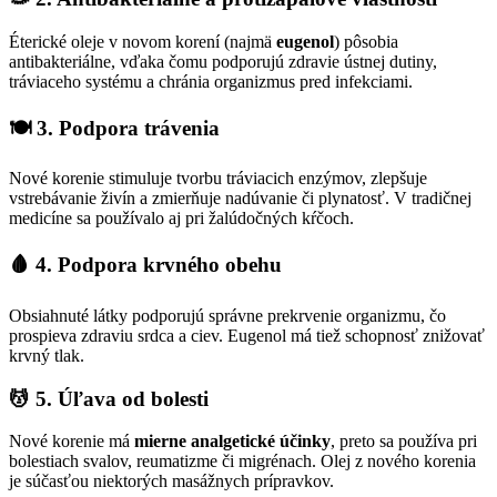
Éterické oleje v novom korení (najmä
eugenol
) pôsobia
antibakteriálne, vďaka čomu podporujú zdravie ústnej dutiny,
tráviaceho systému a chránia organizmus pred infekciami.
🍽️ 3. Podpora trávenia
Nové korenie stimuluje tvorbu tráviacich enzýmov, zlepšuje
vstrebávanie živín a zmierňuje nadúvanie či plynatosť. V tradičnej
medicíne sa používalo aj pri žalúdočných kŕčoch.
🩸 4. Podpora krvného obehu
Obsiahnuté látky podporujú správne prekrvenie organizmu, čo
prospieva zdraviu srdca a ciev. Eugenol má tiež schopnosť znižovať
krvný tlak.
💆 5. Úľava od bolesti
Nové korenie má
mierne analgetické účinky
, preto sa používa pri
bolestiach svalov, reumatizme či migrénach. Olej z nového korenia
je súčasťou niektorých masážnych prípravkov.