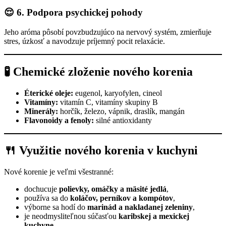
😌 6. Podpora psychickej pohody
Jeho aróma pôsobí povzbudzujúco na nervový systém, zmierňuje
stres, úzkosť a navodzuje príjemný pocit relaxácie.
🧪 Chemické zloženie nového korenia
Éterické oleje:
eugenol, karyofylen, cineol
Vitamíny:
vitamín C, vitamíny skupiny B
Minerály:
horčík, železo, vápnik, draslík, mangán
Flavonoidy a fenoly:
silné antioxidanty
🍴 Využitie nového korenia v kuchyni
Nové korenie je veľmi všestranné:
dochucuje
polievky, omáčky a mäsité jedlá
,
používa sa do
koláčov, perníkov a kompótov
,
výborne sa hodí do
marinád a nakladanej zeleniny
,
je neodmysliteľnou súčasťou
karibskej a mexickej
kuchyne
.