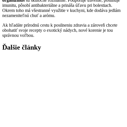
organizmus
sú skutočne rozmanité. Podporuje trávenie, posilňuje
imunitu, pôsobí antibakteriálne a prináša úľavu pri bolestiach.
Okrem toho má všestranné využitie v kuchyni, kde dodáva jedlám
nezameniteľnú chuť a arómu.
Ak hľadáte prírodnú cestu k posilneniu zdravia a zároveň chcete
obohatiť svoje recepty o exotický nádych, nové korenie je tou
správnou voľbou.
Ďalšie články