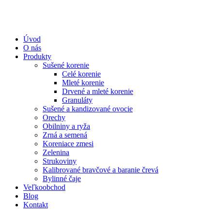
Úvod
O nás
Produkty
Sušené korenie
Celé korenie
Mleté korenie
Drvené a mleté korenie
Granuláty
Sušené a kandizované ovocie
Orechy
Obilniny a ryža
Zrná a semená
Koreniace zmesi
Zelenina
Strukoviny
Kalibrované bravčové a baranie črevá
Bylinné čaje
Veľkoobchod
Blog
Kontakt