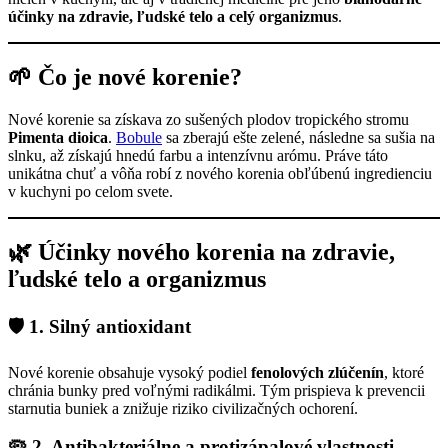
účinky na zdravie, ľudské telo a celý organizmus
.
🌱 Čo je nové korenie?
Nové korenie sa získava zo sušených plodov tropického stromu
Pimenta dioica
.
Bobule
sa zberajú ešte zelené, následne sa sušia na
slnku, až získajú hnedú farbu a intenzívnu arómu. Práve táto
unikátna chuť a vôňa robí z nového korenia obľúbenú ingredienciu
v kuchyni po celom svete.
🌿 Účinky nového korenia na zdravie,
ľudské telo a organizmus
🛡️ 1. Silný antioxidant
Nové korenie obsahuje vysoký podiel
fenolových zlúčenín
, ktoré
chránia bunky pred voľnými radikálmi. Tým prispieva k prevencii
starnutia buniek a znižuje riziko civilizačných ochorení.
🦠 2. Antibakteriálne a protizápalové vlastnosti