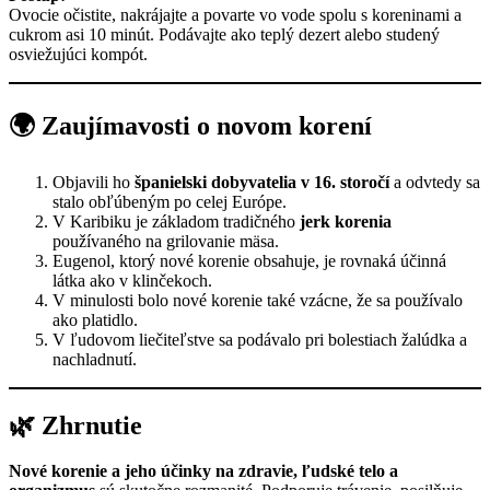
Ovocie očistite, nakrájajte a povarte vo vode spolu s koreninami a
cukrom asi 10 minút. Podávajte ako teplý dezert alebo studený
osviežujúci kompót.
🌍 Zaujímavosti o novom korení
Objavili ho
španielski dobyvatelia v 16. storočí
a odvtedy sa
stalo obľúbeným po celej Európe.
V Karibiku je základom tradičného
jerk korenia
používaného na grilovanie mäsa.
Eugenol, ktorý nové korenie obsahuje, je rovnaká účinná
látka ako v klinčekoch.
V minulosti bolo nové korenie také vzácne, že sa používalo
ako platidlo.
V ľudovom liečiteľstve sa podávalo pri bolestiach žalúdka a
nachladnutí.
🌿 Zhrnutie
Nové korenie a jeho účinky na zdravie, ľudské telo a