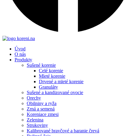
Úvod
O nás
Produkty
Sušené korenie
Celé korenie
Mleté korenie
Drvené a mleté korenie
Granuláty
Sušené a kandizované ovocie
Orechy
Obilniny a ryža
Zrná a semená
Koreniace zmesi
Zelenina
Strukoviny
Kalibrované bravčové a baranie črevá