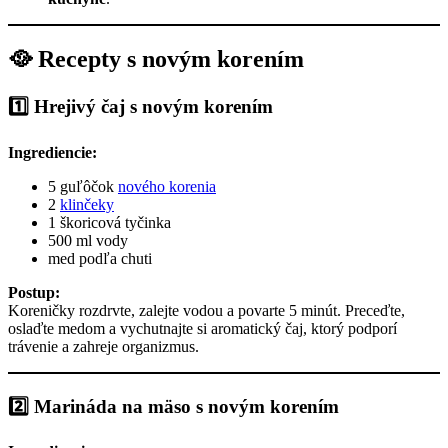
🥘 Recepty s novým korením
1️⃣ Hrejivý čaj s novým korením
Ingrediencie:
5 guľôčok
nového korenia
2
klinčeky
1 škoricová tyčinka
500 ml vody
med podľa chuti
Postup:
Koreničky rozdrvte, zalejte vodou a povarte 5 minút. Preceďte,
oslaďte medom a vychutnajte si aromatický čaj, ktorý podporí
trávenie a zahreje organizmus.
2️⃣ Marináda na mäso s novým korením