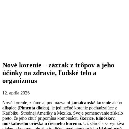
Nové korenie – zázrak z trôpov a jeho
účinky na zdravie, ľudské telo a
organizmus
12. apríla 2026
Nové korenie, známe aj pod názvami
jamaicanské korenie
alebo
allspice (Pimenta dioica)
, je jedinečné korenie pochádzajúce z
Karibiku, Strednej Ameriky a Mexika. Svoje pomenovanie získalo
preto, že jeho chuť pripomína kombináciu
škorice, klinčekov,
muškátového orieška a čierneho korenia
. Už stáročia sa využíva
nielen v kuchyni, ale aj v tradičnej medicíne pre jeho
blahodarné