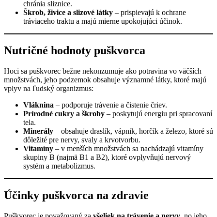
chránia sliznice.
Škrob, živice a slizové látky
– prispievajú k ochrane
tráviaceho traktu a majú mierne upokojujúci účinok.
Nutričné hodnoty puškvorca
Hoci sa puškvorec bežne nekonzumuje ako potravina vo väčších
množstvách, jeho podzemok obsahuje významné látky, ktoré majú
vplyv na ľudský organizmus:
Vláknina
– podporuje trávenie a čistenie čriev.
Prírodné cukry a škroby
– poskytujú energiu pri spracovaní
tela.
Minerály
– obsahuje draslík, vápnik, horčík a železo, ktoré sú
dôležité pre nervy, svaly a krvotvorbu.
Vitamíny
– v menších množstvách sa nachádzajú vitamíny
skupiny B (najmä B1 a B2), ktoré ovplyvňujú nervový
systém a metabolizmus.
Účinky puškvorca na zdravie
Puškvorec je považovaný za
všeliek na trávenie a nervy
, no jeho