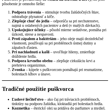
pôsobenie je omnoho širšie:
Podpora trávenia
– stimuluje tvorbu žalúdočných štiav,
odstraňuje plynatosť a kŕče.
Zlepšuje chuť do jedla
– odporúča sa pri nechutenstve,
najmä u oslabených pacientov a detí (v malých dávkach).
Upokojujúce účinky
– pôsobí mierne sedatívne, pomáha pri
úzkosti, strese a nespavosti.
Proti zápalom a baktériám
– jeho oleje majú dezinfekčné
vlastnosti, používajú sa pri problémoch ústnej dutiny a
zápaloch ďasien.
Pri nachladnutí a kašli
– uvoľňuje hlieny, zmierňuje
dráždenie hrdla.
Podpora krvného obehu
– zlepšuje cirkuláciu krvi a
prehrieva organizmus.
Zvonka
– kúpele s puškvorcom pomáhajú pri reumatizme,
bolestiach kĺbov a únave.
Tradičné použitie puškvorca
Ľudové liečiteľstvo
– ako čaj pri tráviacich problémoch,
tinktúry na podporu žalúdka, kloktadlá pri bolestiach hrdla.
Kozmetika
– éterický olej sa pridáva do parfumov a mydiel.