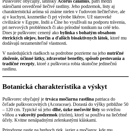
Puškvorec obyčajný, latinsky
Acorus calamus
, patrí medzi
stáročiami osvedčené liečivé rastliny. Jeho podzemok, listy aj
charakteristická aróma sú známe nielen v ľudovom liečiteľstve, ale
aj v kuchyni, kozmetike či pri výrobe likérov. Už staroveké
civilizácie v Egypte, Indii a Číne ho využívali na podporu trávenia,
pri nervových problémoch či ako prírodné tonikum na celé telo.
Dnes je puškvorec cenený ako
bylinka s bohatým obsahom
éterických olejov, horčín a ďalších bioaktívnych látok
, ktoré mu
dodávajú nezameniteľné vlastnosti.
V nasledujúcich riadkoch sa podrobne pozrieme na jeho
nutričné
zloženie, účinné látky, zdravotné benefity, spôsob pestovania a
tradičné recepty
, ktoré z puškvorca robia skutočne jedinečnú
rastlinu.
Botanická charakteristika a výskyt
Puškvorec obyčajný je
trváca močiarna rastlina
patriaca do
čeľade puškvorcovitých (Acoraceae). Dorastá do výšky približne 50
– 120 cm. Typické sú jeho
dlhé, úzke mečovité listy
so sviežou
vôňou a
valcovitý podzemok
(rizóm), ktorý sa používa na liečebné
účely. Kvitne nenápadnými zelenkastými kláskami.
Prirodzene rastie na brehoch riek, jazier a močiarov, kde mu