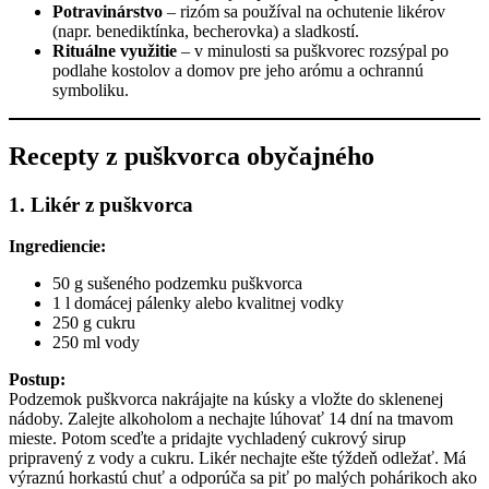
Potravinárstvo
– rizóm sa používal na ochutenie likérov
(napr. benediktínka, becherovka) a sladkostí.
Rituálne využitie
– v minulosti sa puškvorec rozsýpal po
podlahe kostolov a domov pre jeho arómu a ochrannú
symboliku.
Recepty z puškvorca obyčajného
1. Likér z puškvorca
Ingrediencie:
50 g sušeného podzemku puškvorca
1 l domácej pálenky alebo kvalitnej vodky
250 g cukru
250 ml vody
Postup:
Podzemok puškvorca nakrájajte na kúsky a vložte do sklenenej
nádoby. Zalejte alkoholom a nechajte lúhovať 14 dní na tmavom
mieste. Potom sceďte a pridajte vychladený cukrový sirup
pripravený z vody a cukru. Likér nechajte ešte týždeň odležať. Má
výraznú horkastú chuť a odporúča sa piť po malých pohárikoch ako