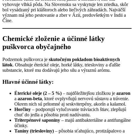
vyhovuje vlhká pôda. Na Slovensku sa vyskytuje len zriedka, skôr
bol vysádzaný pri kláštoroch alebo liečivých záhradách. Najväčší
význam má jeho pestovanie a zber v Ázii, predovšetkým v Indii a
Číne.
Chemické zloženie a účinné látky
puškvorca obyčajného
Podzemok puškvorca je
skutočným pokladom bioaktívnych
látok
. Obsahuje éterické oleje, horké látky, triesloviny a ďalšie
substancie, ktoré mu dodávajú jeho silu a výraznú arómu.
Hlavné účinné látky:
Éterické oleje (2 – 5 %)
– najdôležitejšou zložkou je
azaron
a
azaron-beta
, ktoré ovplyvňujú nervovú sústavu a trávenie.
Okrem nich sú prítomné aj seskviterpény, akorín a kalamol.
Horčiny
– podporujú vylučovanie tráviacich štiav, zlepšujú
chuť do jedla a pôsobia proti nadúvaniu.
Triterpénové saponíny
– majú antibakteriálne a antifungálne
účinky.
Taníny (triesloviny)
– pôsobia sťahujúco, protizápalovo a