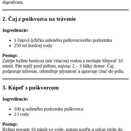
digestívum.
2. Čaj z puškvorca na trávenie
Ingrediencie:
1 čajová lyžička sušeného puškvorcového podzemku
250 ml horúcej vody
Postup:
Zalejte bylinu horúcou (nie vriacou) vodou a nechajte lúhovať 10
minút. Pite teplý pred jedlom, najviac 2 – 3 šálky denne. Čaj
podporuje trávenie, odstraňuje plynatosť a upravuje chuť do jedla.
3. Kúpeľ s puškvorcom
Ingrediencie:
100 g sušeného podzemku puškvorca
2 l vody
Postup:
Bylinu povarte 10 minút vo vode, potom sceďte a odvar vlejte do