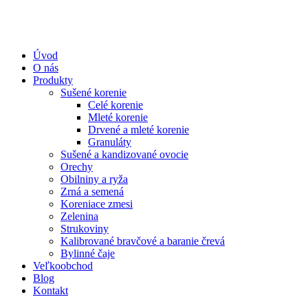
Úvod
O nás
Produkty
Sušené korenie
Celé korenie
Mleté korenie
Drvené a mleté korenie
Granuláty
Sušené a kandizované ovocie
Orechy
Obilniny a ryža
Zrná a semená
Koreniace zmesi
Zelenina
Strukoviny
Kalibrované bravčové a baranie črevá
Bylinné čaje
Veľkoobchod
Blog
Kontakt