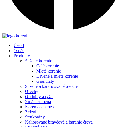
Úvod
O nás
Produkty
Sušené korenie
Celé korenie
Mleté korenie
Drvené a mleté korenie
Granuláty
Sušené a kandizované ovocie
Orechy
Obilniny a ryža
Zrná a semená
Koreniace zmesi
Zelenina
Strukoviny
Kalibrované bravčové a baranie črevá