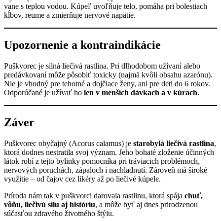
vane s teplou vodou. Kúpeľ uvoľňuje telo, pomáha pri bolestiach
kĺbov, reume a zmierňuje nervové napätie.
Upozornenie a kontraindikácie
Puškvorec je silná liečivá rastlina. Pri dlhodobom užívaní alebo
predávkovaní môže pôsobiť toxicky (najmä kvôli obsahu azarónu).
Nie je vhodný pre tehotné a dojčiace ženy, ani pre deti do 6 rokov.
Odporúčané je užívať ho
len v menších dávkach a v kúrach
.
Záver
Puškvorec obyčajný (Acorus calamus) je
starobylá liečivá rastlina
,
ktorá dodnes nestratila svoj význam. Jeho bohaté zloženie účinných
látok robí z tejto bylinky pomocníka pri tráviacich problémoch,
nervových poruchách, zápaloch i nachladnutí. Zároveň má široké
využitie – od čajov cez likéry až po liečivé kúpele.
Príroda nám tak v puškvorci darovala rastlinu, ktorá spája
chuť,
vôňu, liečivú silu aj históriu
, a môže byť aj dnes prirodzenou
súčasťou zdravého životného štýlu.