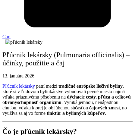
Cart
Pľúcnik lekársky (Pulmonaria officinalis) –
účinky, použitie a čaj
13. januára 2026
Pľúcnik lekársky
patrí medzi
tradičné európske liečivé byliny
,
ktoré si v ľudovom bylinkárstve vybudovali pevné miesto najmä
vďaka priaznivému pôsobeniu na
dýchacie cesty, pľúca a celkovú
obranyschopnosť organizmu
. Vyniká jemnou, nenápadnou
chuťou, vďaka ktorej je obľúbenou súčasťou
čajových zmesí
, no
využíva sa aj vo forme
tinktúr a bylinných kúpeľov
.
Čo je pľúcnik lekársky?