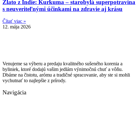
Zlato z Indie: Kurkuma – starobylá superpotravina
s neuveriteľnými účinkami na zdravie aj krásu
Čítať viac »
12. mája 2026
Venujeme sa výberu a predaju kvalitného sušeného korenia a
byliniek, ktoré dodajú vašim jedlám výnimočnú chuť a vôňu.
Dbáme na čistotu, arómu a tradičné spracovanie, aby ste si mohli
vychutnať to najlepšie z prírody.
Navigácia