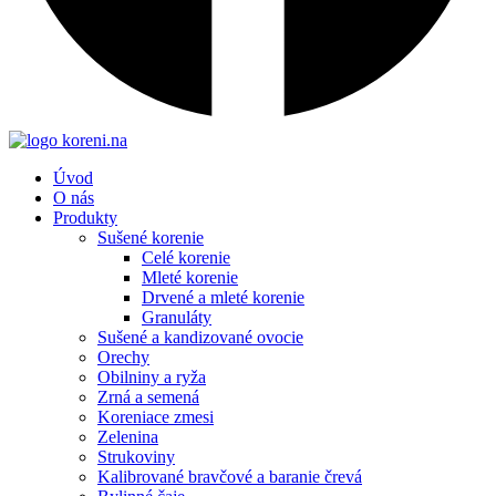
Úvod
O nás
Produkty
Sušené korenie
Celé korenie
Mleté korenie
Drvené a mleté korenie
Granuláty
Sušené a kandizované ovocie
Orechy
Obilniny a ryža
Zrná a semená
Koreniace zmesi
Zelenina
Strukoviny
Kalibrované bravčové a baranie črevá