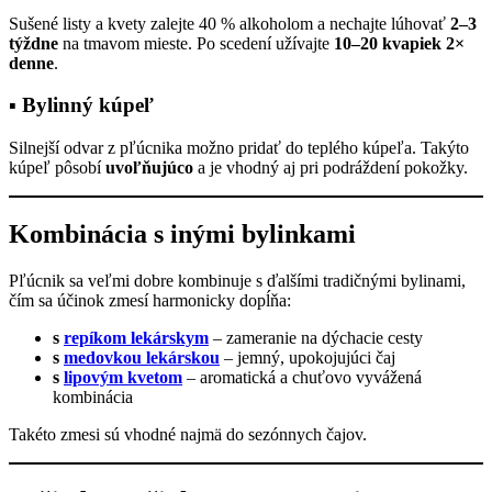
Sušené listy a kvety zalejte 40 % alkoholom a nechajte lúhovať
2–3
týždne
na tmavom mieste. Po scedení užívajte
10–20 kvapiek 2×
denne
.
▪ Bylinný kúpeľ
Silnejší odvar z pľúcnika možno pridať do teplého kúpeľa. Takýto
kúpeľ pôsobí
uvoľňujúco
a je vhodný aj pri podráždení pokožky.
Kombinácia s inými bylinkami
Pľúcnik sa veľmi dobre kombinuje s ďalšími tradičnými bylinami,
čím sa účinok zmesí harmonicky dopĺňa:
s
repíkom lekárskym
– zameranie na dýchacie cesty
s
medovkou lekárskou
– jemný, upokojujúci čaj
s
lipovým kvetom
– aromatická a chuťovo vyvážená
kombinácia
Takéto zmesi sú vhodné najmä do sezónnych čajov.