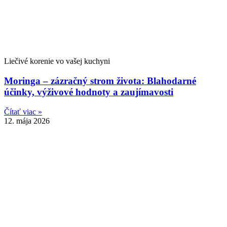
Liečivé korenie vo vašej kuchyni
Moringa – zázračný strom života: Blahodarné
účinky, výživové hodnoty a zaujímavosti
Čítať viac »
12. mája 2026