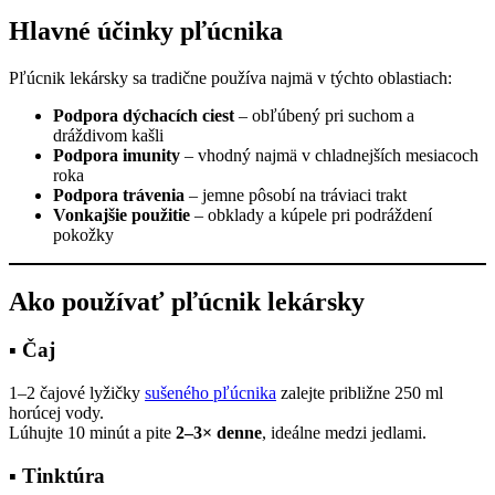
Hlavné účinky pľúcnika
Pľúcnik lekársky sa tradične používa najmä v týchto oblastiach:
Podpora dýchacích ciest
– obľúbený pri suchom a
dráždivom kašli
Podpora imunity
– vhodný najmä v chladnejších mesiacoch
roka
Podpora trávenia
– jemne pôsobí na tráviaci trakt
Vonkajšie použitie
– obklady a kúpele pri podráždení
pokožky
Ako používať pľúcnik lekársky
▪ Čaj
1–2 čajové lyžičky
sušeného pľúcnika
zalejte približne 250 ml
horúcej vody.
Lúhujte 10 minút a pite
2–3× denne
, ideálne medzi jedlami.
▪ Tinktúra