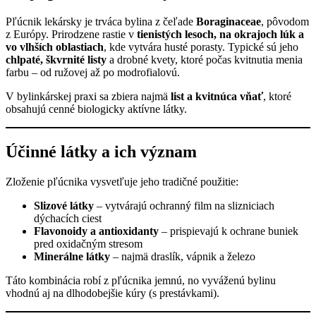
Pľúcnik lekársky je trváca bylina z čeľade
Boraginaceae
, pôvodom
z Európy. Prirodzene rastie v
tienistých lesoch, na okrajoch lúk a
vo vlhších oblastiach
, kde vytvára husté porasty. Typické sú jeho
chlpaté, škvrnité listy
a drobné kvety, ktoré počas kvitnutia menia
farbu – od ružovej až po modrofialovú.
V bylinkárskej praxi sa zbiera najmä
list a kvitnúca vňať
, ktoré
obsahujú cenné biologicky aktívne látky.
Účinné látky a ich význam
Zloženie pľúcnika vysvetľuje jeho tradičné použitie:
Slizové látky
– vytvárajú ochranný film na slizniciach
dýchacích ciest
Flavonoidy a antioxidanty
– prispievajú k ochrane buniek
pred oxidačným stresom
Minerálne látky
– najmä draslík, vápnik a železo
Táto kombinácia robí z pľúcnika jemnú, no vyváženú bylinu
vhodnú aj na dlhodobejšie kúry (s prestávkami).