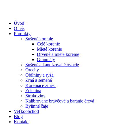
Úvod
O nás
Produkty
Sušené korenie
Celé korenie
Mleté korenie
Drvené a mleté korenie
Granuláty
Sušené a kandizované ovocie
Orechy
Obilniny a ryža
Zrná a semená
Koreniace zmesi
Zelenina
Strukoviny
Kalibrované bravčové a baranie črevá
Bylinné čaje
Veľkoobchod
Blog
Kontakt