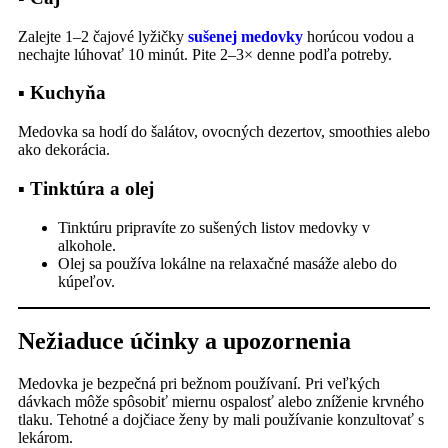
Zalejte 1–2 čajové lyžičky
sušenej medovky
horúcou vodou a
nechajte lúhovať 10 minút. Pite 2–3× denne podľa potreby.
▪ Kuchyňa
Medovka sa hodí do šalátov, ovocných dezertov, smoothies alebo
ako dekorácia.
▪ Tinktúra a olej
Tinktúru pripravíte zo sušených listov medovky v
alkohole.
Olej sa používa lokálne na relaxačné masáže alebo do
kúpeľov.
Nežiaduce účinky a upozornenia
Medovka je bezpečná pri bežnom používaní. Pri veľkých
dávkach môže spôsobiť miernu ospalosť alebo zníženie krvného
tlaku. Tehotné a dojčiace ženy by mali používanie konzultovať s
lekárom.