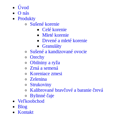
Úvod
O nás
Produkty
Sušené korenie
Celé korenie
Mleté korenie
Drvené a mleté korenie
Granuláty
Sušené a kandizované ovocie
Orechy
Obilniny a ryža
Zrná a semená
Koreniace zmesi
Zelenina
Strukoviny
Kalibrované bravčové a baranie črevá
Bylinné čaje
Veľkoobchod
Blog
Kontakt