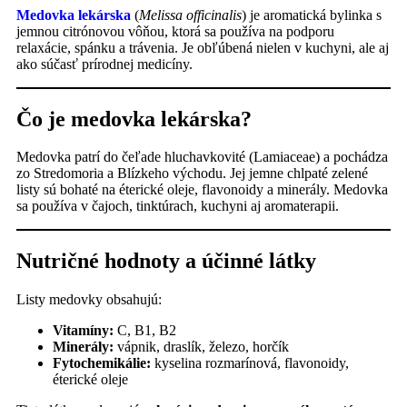
Medovka lekárska
(
Melissa officinalis
) je aromatická bylinka s
jemnou citrónovou vôňou, ktorá sa používa na podporu
relaxácie, spánku a trávenia. Je obľúbená nielen v kuchyni, ale aj
ako súčasť prírodnej medicíny.
Čo je medovka lekárska?
Medovka patrí do čeľade hluchavkovité (Lamiaceae) a pochádza
zo Stredomoria a Blízkeho východu. Jej jemne chlpaté zelené
listy sú bohaté na éterické oleje, flavonoidy a minerály. Medovka
sa používa v čajoch, tinktúrach, kuchyni aj aromaterapii.
Nutričné hodnoty a účinné látky
Listy medovky obsahujú:
Vitamíny:
C, B1, B2
Minerály:
vápnik, draslík, železo, horčík
Fytochemikálie:
kyselina rozmarínová, flavonoidy,
éterické oleje