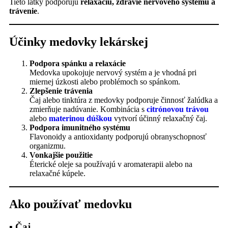
Tieto látky podporujú
relaxáciu, zdravie nervového systému a
trávenie
.
Účinky medovky lekárskej
Podpora spánku a relaxácie
Medovka upokojuje nervový systém a je vhodná pri
miernej úzkosti alebo problémoch so spánkom.
Zlepšenie trávenia
Čaj alebo tinktúra z medovky podporuje činnosť žalúdka a
zmierňuje nadúvanie. Kombinácia s
citrónovou trávou
alebo
materinou dúškou
vytvorí účinný relaxačný čaj.
Podpora imunitného systému
Flavonoidy a antioxidanty podporujú obranyschopnosť
organizmu.
Vonkajšie použitie
Éterické oleje sa používajú v aromaterapii alebo na
relaxačné kúpele.
Ako používať medovku
▪ Čaj