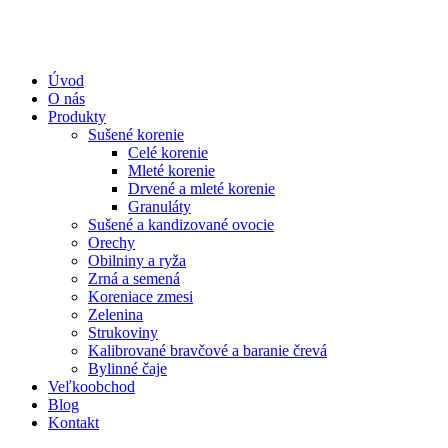
Úvod
O nás
Produkty
Sušené korenie
Celé korenie
Mleté korenie
Drvené a mleté korenie
Granuláty
Sušené a kandizované ovocie
Orechy
Obilniny a ryža
Zrná a semená
Koreniace zmesi
Zelenina
Strukoviny
Kalibrované bravčové a baranie črevá
Bylinné čaje
Veľkoobchod
Blog
Kontakt