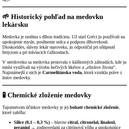
🌱 Historický pohľad na medovku
lekársku
Medovka je rastlina s dlhou tradíciou. Už starí Gréci ju používali na
upokojenie mysle, posilnenie srdca a podporu dlhovekosti.
Dioskorides, slávny lekár staroveku, ju odporúčal pri uštipnutí
hmyzom a pri tráviacich ťažkostiach.
V stredoveku sa medovka pestovala v kláštorných záhradách, kde ju
mnísi využívali na výrobu liečivých likérov a „elixírov života“.
Najznámejší z nich je
Carmelitánska voda
, ktorá vznikla práve z
listov medovky.
🧪 Chemické zloženie medovky
Tajomstvom účinkov medovky je jej
bohaté chemické zloženie
,
ktoré zahŕňa:
Silice (0,1 – 0,3 %)
– hlavne
citral, citronelal, linalool,
geraniol
→ zodpovedajú za citrónovú vôňu a upokojujúce