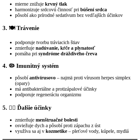
mierne znižuje
krvný tlak
harmonizuje srdcovú činnosť pri
búšení srdca
pôsobí ako prírodné sedatívum bez vedľajších účinkov
3. 🍽 Trávenie
podporuje tvorbu tráviacich štiav
zmierňuje
nadúvanie, kŕče a plynatosť
pomáha pri
syndróme dráždivého čreva
4. 🦠 Imunitný systém
pôsobí
antivírusovo
– najmä proti vírusom herpes simplex
(opary)
má antibakteriálne a protizápalové účinky
podporuje regeneráciu organizmu
5. 👩‍⚕️ Ďalšie účinky
zmierňuje
menštruačné bolesti
osviežuje dych a pôsobí proti zápachu z úst
využíva sa aj v
kozmetike
– pleťové vody, kúpele, mydlá