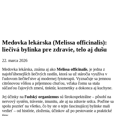
Medovka lekárska (Melissa officinalis):
liečivá bylinka pre zdravie, telo aj dušu
22. marca 2026
Medovka lekárska, známa aj ako
Melissa officinalis
, je jedna z
najobľúbenejších liečivých rastlín, ktorá sa už stáročia využíva v
ľudovom liečiteľstve aj modernej fytoterapii. Vyznačuje sa jemnou
citrónovou vôňou a príjemnou chuťou, vďaka čomu sa stala
súčasťou čajových zmesí, tinktúr, kozmetiky a dokonca aj kuchyne.
Jej účinky na
ľudský organizmus
sú širokospektrálne – pôsobí na
nervový systém, trávenie, imunitu, ale aj na zdravie srdca. Poďme sa
spolu pozrieť na všetko, čo by ste o tejto fascinujúcej bylinke mali
vedieť – od histórie, zloženia, účinkov až po pestovanie a praktické
tipy.