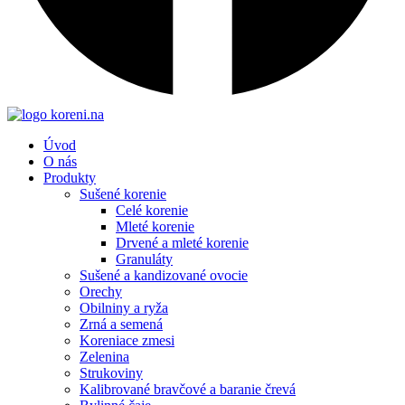
Úvod
O nás
Produkty
Sušené korenie
Celé korenie
Mleté korenie
Drvené a mleté korenie
Granuláty
Sušené a kandizované ovocie
Orechy
Obilniny a ryža
Zrná a semená
Koreniace zmesi
Zelenina
Strukoviny
Kalibrované bravčové a baranie črevá