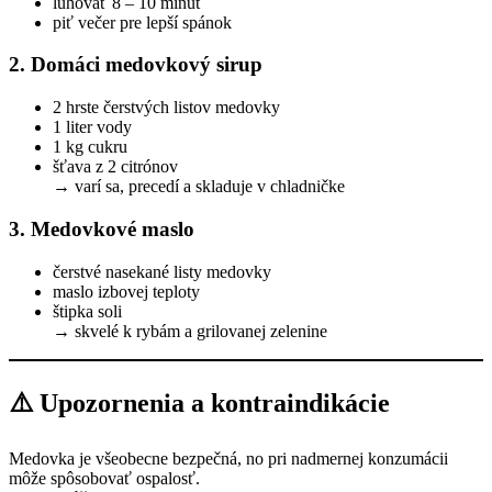
lúhovať 8 – 10 minút
piť večer pre lepší spánok
2. Domáci medovkový sirup
2 hrste čerstvých listov medovky
1 liter vody
1 kg cukru
šťava z 2 citrónov
→ varí sa, precedí a skladuje v chladničke
3. Medovkové maslo
čerstvé nasekané listy medovky
maslo izbovej teploty
štipka soli
→ skvelé k rybám a grilovanej zelenine
⚠️ Upozornenia a kontraindikácie
Medovka je všeobecne bezpečná, no pri nadmernej konzumácii
môže spôsobovať ospalosť.