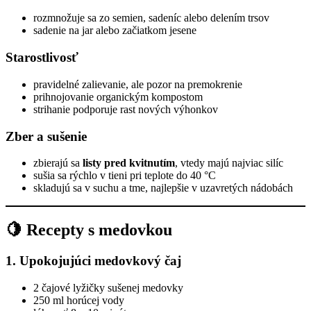
rozmnožuje sa zo semien, sadeníc alebo delením trsov
sadenie na jar alebo začiatkom jesene
Starostlivosť
pravidelné zalievanie, ale pozor na premokrenie
prihnojovanie organickým kompostom
strihanie podporuje rast nových výhonkov
Zber a sušenie
zbierajú sa
listy pred kvitnutím
, vtedy majú najviac silíc
sušia sa rýchlo v tieni pri teplote do 40 °C
skladujú sa v suchu a tme, najlepšie v uzavretých nádobách
🍋 Recepty s medovkou
1. Upokojujúci medovkový čaj
2 čajové lyžičky sušenej medovky
250 ml horúcej vody