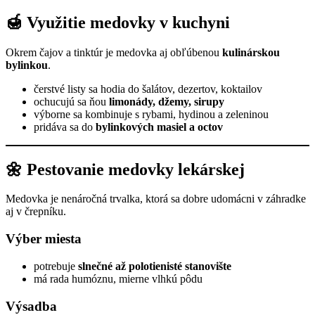
🍯 Využitie medovky v kuchyni
Okrem čajov a tinktúr je medovka aj obľúbenou
kulinárskou
bylinkou
.
čerstvé listy sa hodia do šalátov, dezertov, koktailov
ochucujú sa ňou
limonády, džemy, sirupy
výborne sa kombinuje s rybami, hydinou a zeleninou
pridáva sa do
bylinkových masiel a octov
🌼 Pestovanie medovky lekárskej
Medovka je nenáročná trvalka, ktorá sa dobre udomácni v záhradke
aj v črepníku.
Výber miesta
potrebuje
slnečné až polotienisté stanovište
má rada humóznu, mierne vlhkú pôdu
Výsadba