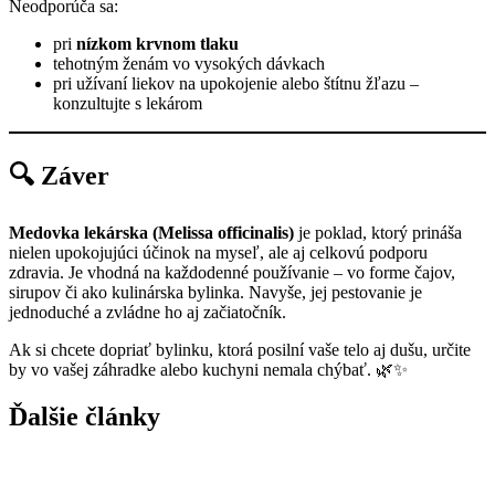
Neodporúča sa:
pri
nízkom krvnom tlaku
tehotným ženám vo vysokých dávkach
pri užívaní liekov na upokojenie alebo štítnu žľazu –
konzultujte s lekárom
🔍 Záver
Medovka lekárska (Melissa officinalis)
je poklad, ktorý prináša
nielen upokojujúci účinok na myseľ, ale aj celkovú podporu
zdravia. Je vhodná na každodenné používanie – vo forme čajov,
sirupov či ako kulinárska bylinka. Navyše, jej pestovanie je
jednoduché a zvládne ho aj začiatočník.
Ak si chcete dopriať bylinku, ktorá posilní vaše telo aj dušu, určite
by vo vašej záhradke alebo kuchyni nemala chýbať. 🌿✨
Ďalšie články