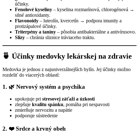
účinky.
Fenolové kyseliny
– kyselina rozmarínová, chlorogénová →
silné antioxidanty.
Flavonoidy
– luteolín, kvercetín → podpora imunity a
protizápalové účinky.
Triterpény a taníny
– pôsobia antibakteriálne a antivírusovo.
Slizy
– chránia sliznice tráviaceho traktu.
🍵 Účinky medovky lekárskej na zdravie
Medovka je jednou z najuniverzálnejších bylín. Jej účinky možno
rozdeliť do viacerých oblastí:
1. 🌿 Nervový systém a psychika
upokojuje pri
stresovej záťaži a úzkosti
zlepšuje
kvalitu spánku
, pomáha pri nespavosti
zmierňuje nervozitu a napätie
podporuje sústredenie
2. ❤️ Srdce a krvný obeh