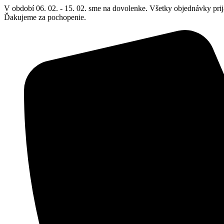
Preskočiť
V období 06. 02. - 15. 02. sme na dovolenke. Všetky objednávky prij
na
Ďakujeme za pochopenie.
obsah